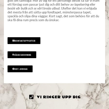
gott om samtliga! Hör av dig för ett personligt besök så tar vi fram
ett förslag som passar just dig och ditt behov av
tapetsering eller
besök vår butik och se vårt breda utbud
. Utefter det kan vi erbjuda
det mesta från att sätta upp fondtapet, mönsterpassa tapet,
spackla och slipa dina väggar. Kort sagt, det som behövs för att du
ska få dina rum precis som du önskar.
KONTAKTUPPGIFTER
VÄGBESKRIVNING
ROT-AVDRAG
VI RINGER UPP DIG