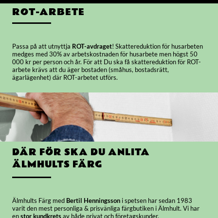
ROT-ARBETE
Passa på att utnyttja
ROT-avdraget
! Skattereduktion för husarbeten
medges med 30% av arbetskostnaden för husarbete men högst 50
000 kr per person och år. För att Du ska få skattereduktion för ROT-
arbete krävs att du äger bostaden (småhus, bostadsrätt,
ägarlägenhet) där ROT-arbetet utförs.
DÄR FÖR SKA DU ANLITA
ÄLMHULTS FÄRG
Älmhults Färg med
Bertil Henningsson
i spetsen har sedan 1983
varit den mest personliga & prisvänliga färgbutiken i Älmhult. Vi har
en
stor kundkrets
av både privat och företagskunder.