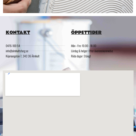
KONTAKT
ÖPPETTIDER
0476-100 54
Mån - Fre: 10.00 - 18.00
info@almhultsfarg.se
Lördag & helger: Efter överenskommelse
Köpmangatan 7, 343 36 Älmhult
Röda dagar: Stängt